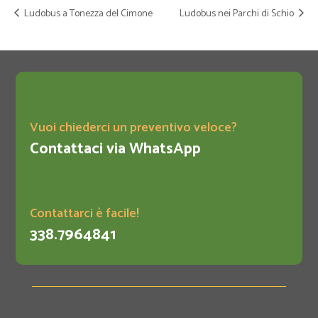
Ludobus a Tonezza del Cimone
Ludobus nei Parchi di Schio

Vuoi chiederci un preventivo veloce?
Contattaci via WhatsApp

Contattarci è facile!
338.7964841